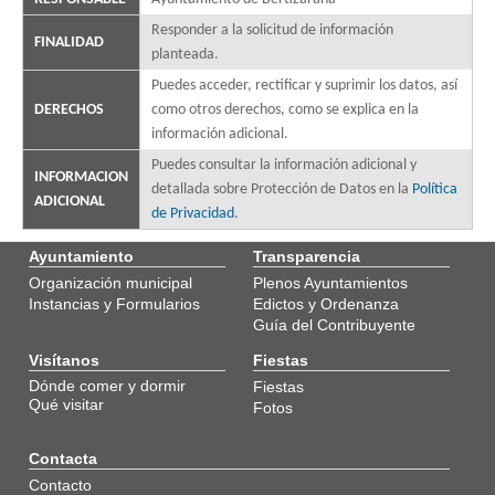
Responder a la solicitud de información
FINALIDAD
planteada.
Puedes acceder, rectificar y suprimir los datos, así
DERECHOS
como otros derechos, como se explica en la
información adicional.
Puedes consultar la información adicional y
INFORMACION
detallada sobre Protección de Datos en la
Política
ADICIONAL
de Privacidad
.
Ayuntamiento
Transparencia
Organización municipal
Plenos Ayuntamientos
Instancias y Formularios
Edictos y Ordenanza
Guía del Contribuyente
Visítanos
Fiestas
Dónde comer y dormir
Fiestas
Qué visitar
Fotos
Contacta
Contacto