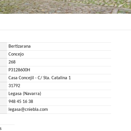
Bertizarana
Concejo
268
P3128600H
Casa Concejil - C/ Sta. Catalina 1
31792
Legasa (Navarra)
948 45 16 38
legasa@cniebla.com
s