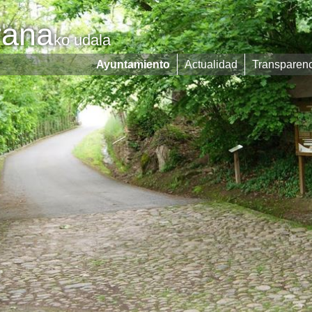
rana
ko udala
Ayuntamiento
Actualidad
Transparen