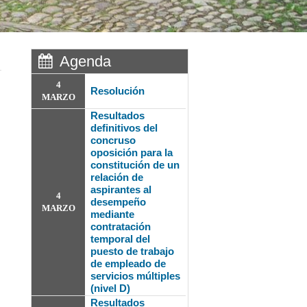
Agenda
4
Resolución
MARZO
Resultados
definitivos del
concruso
oposición para la
constitución de un
relación de
aspirantes al
4
desempeño
MARZO
mediante
contratación
temporal del
puesto de trabajo
de empleado de
servicios múltiples
(nivel D)
Resultados