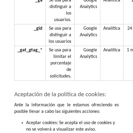
_ga
Se usa para
Google
Analítica
distinguir a
Analytics
los
usuarios.
_gid
Se usa para
Google
Analítica
24
distinguir a
Analytics
los usuarios
_gat_gtag_*
Se usa para
Google
Analítica
1 
limitar el
Analytics
porcentaje
de
solicitudes.
Aceptación de la política de cookies:
Ante la información que le estamos ofreciendo es
posible llevar a cabo las siguientes acciones:
Aceptar cookies: Se acepta el uso de cookies y
no se volverá a visualizar este aviso.