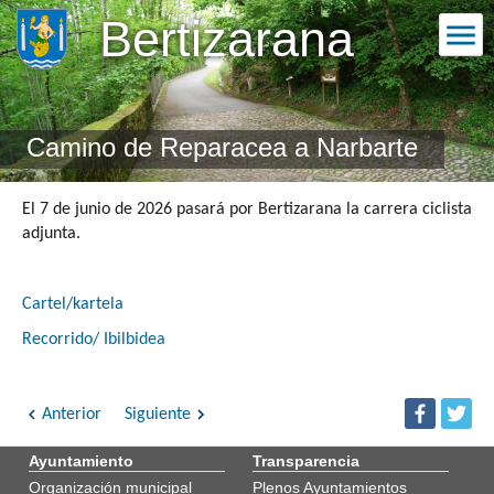
Bertizarana
Camino de Reparacea a Narbarte
El 7 de junio de 2026 pasará por Bertizarana la carrera ciclista
adjunta.
Cartel/kartela
Recorrido/ Ibilbidea
Anterior
Siguiente
Ayuntamiento
Transparencia
Organización municipal
Plenos Ayuntamientos