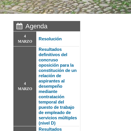
Agenda
4
Resolución
MARZO
Resultados
definitivos del
concruso
oposición para la
constitución de un
relación de
aspirantes al
4
desempeño
MARZO
mediante
contratación
temporal del
puesto de trabajo
de empleado de
servicios múltiples
(nivel D)
Resultados