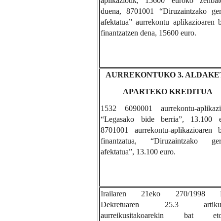
aplikaziotik, 15600 euroko zenbat
duena, 8701001 “Diruzaintzako ger
afektatua
” aurrekontu aplikazioaren 
finantzatzen dena, 15600 euro.
AURREKONTUKO 3. ALDAKE
APARTEKO KREDITUA
1532 6090001 aurrekontu-aplikazio
“Legasako bide berria”, 13.100 e
8701001 aurrekontu-aplikazioaren b
finantzatua, “Diruzaintzako ger
afektatua”, 13.100 euro.
Irailaren 21eko 270/1998 F
Dekretuaren 25.3 artikul
aurreikusitakoarekin bat etor