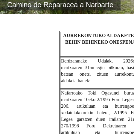
Camino de Reparacea a Narbarte
AURREKONTUKO ALDAKET
BEHIN BEHINEKO ONESPEN
Bertizaranako Udalak, 2026
martxoaren 31an egin bilkuran, hasi
batean onetsi zituen aurrekont
aldaketa hauek:
Nafarroako Toki Ogasunei buru
martxoaren 10eko 2/1995 Foru Legea
206. artikuluan eta hurrengoe
xedatutakoarekin batera, 2/1995 F
Legea garatzen duen irailaren 21
270/1998 Foru Dekretuaren 
artikuluan eta hurrengoet