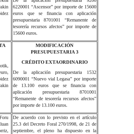
ekoa
De la aplicación presupuestaria 9200
akin
6220001 “Ascensor” por importe de 15600
bidez
euros que se financia con aplicación
presupuestaria 8701001 “Remanente de
tesorería recursos afectos” por importe de
15600 euros.
TA
MODIFICACIÓN
PRESUPUESTARIA 3
CRÉDITO EXTAORDINARIO
tik,
uro,
De la aplicación presupuestaria 1532
idez
6090001 “Nuevo vial Legasa” por importe
akin
de 13.100 euros que se financia con
aplicación presupuestaria 8701001
“Remanente de tesorería recursos afectos”
por importe de 13.100 euros.
oru
De acuerdo con lo previsto en el artículo
uan
25.3 del Decreto Foral 270/1998, de 21 de
riz,
septiembre, el pleno ha dispuesto en la