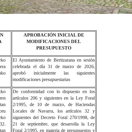
EN
APROBACIÓN INICIAL DE
A
MODIFICACIONES DEL
PRESUPUESTO
eko
El Ayuntamiento de Bertizarana en sesión
era
celebrada el día 31 de marzo de 2026,
uko
aprobó inicialmente las siguientes
modificaciones presupuestarias
zko
De conformidad con lo dispuesto en los
ren
artículos 206 y siguientes en la Ley Foral
tan
2/1995, de 10 de marzo, de Haciendas
oru
Locales de Navarra, los artículos 32 y
eko
siguientes del Decreto Foral 270/1998, de
32.
21 de septiembre, que desarrolla la Ley
an
Foral 2/1995, en materia de presupuestos y