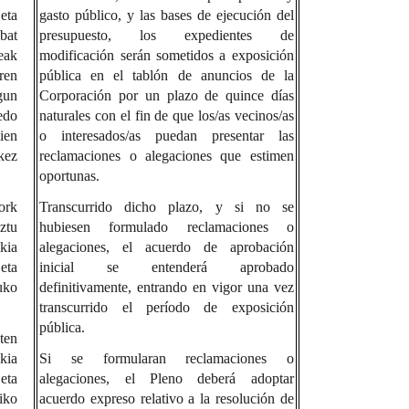
eta
gasto público, y las bases de ejecución del
bat
presupuesto, los expedientes de
eak
modificación serán sometidos a exposición
ren
pública en el tablón de anuncios de la
gun
Corporación por un plazo de quince días
edo
naturales con el fin de que los/as vecinos/as
ien
o interesados/as puedan presentar las
kez
reclamaciones o alegaciones que estimen
oportunas.
ork
Transcurrido dicho plazo, y si no se
ztu
hubiesen formulado reclamaciones o
kia
alegaciones, el acuerdo de aprobación
eta
inicial se entenderá aprobado
uko
definitivamente, entrando en vigor una vez
transcurrido el período de exposición
pública.
ten
kia
Si se formularan reclamaciones o
eta
alegaciones, el Pleno deberá adoptar
iko
acuerdo expreso relativo a la resolución de