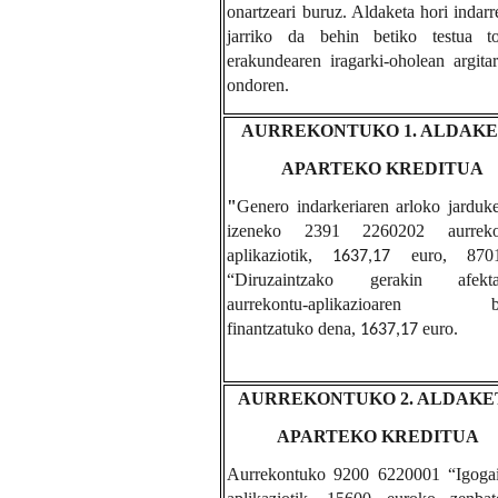
onartzeari buruz. Aldaketa hori indar
jarriko da behin betiko testua to
erakundearen iragarki-oholean argitar
ondoren.
AURREKONTUKO 1. ALDAK
APARTEKO KREDITUA
"
Genero indarkeriaren arloko jarduk
izeneko 2391 2260202 aurreko
aplikaziotik,
euro, 870
1637,17
“Diruzaintzako gerakin afekta
aurrekontu-aplikazioaren b
finantzatuko dena,
euro.
1637,17
AURREKONTUKO 2. ALDAKE
APARTEKO KREDITUA
Aurrekontuko 9200 6220001 “Igogai