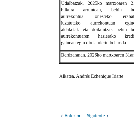
Udalbatzak, 2025ko martxoaren 2
bilkura arruntean, behin be
aurrekontua onesteko erabak
luzatutako aurrekontuan egin
aldaketak eta doikuntzak behin be
aurrekontuaren hasierako kredi
gainean egin direla ulertu behar da.
Bertizaranan, 2026ko martxoaren 31a
Alkatea. Andrés Echenique Iriarte
Anterior
Siguiente