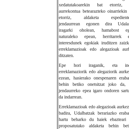
xedatutakoarekin bat etorriz, 
aurrekontua betearazteko oinarriekin 
etorriz, aldaketa espedient
jendaurrean egonen dira Udala
iragarki oholean, hamabost e
naturaleko epean, herritarrek 
interesdunek egokiak iruditzen zaizk
erreklamazioak edo alegazioak aur
ditzaten.
Epe hori iraganik, eta in
erreklamaziorik edo alegaziorik aurke
ezean, hasierako onespenaren eraba
behin betiko onetsitzat joko da, 
jendaurreko epea igaro ondoren sart
da indarrean.
Erreklamazioak edo alegazioak aurkez
badira, Udalbatzak berariazko eraba
hartu beharko du haiek ebazteari 
proposatutako aldaketa behin bet