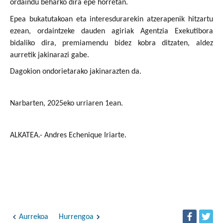
ordaindu beharko dira epe horretan.
Epea bukatutakoan eta interesdurarekin atzerapenik hitzartu
ezean, ordaintzeke dauden agiriak Agentzia Exekutibora
bidaliko dira, premiamendu bidez kobra ditzaten, aldez
aurretik jakinarazi gabe.
Dagokion ondorietarako jakinarazten da.
Narbarten, 2025eko urriaren 1ean.
ALKATEA.- Andres Echenique Iriarte.
Aurrekoa
Hurrengoa