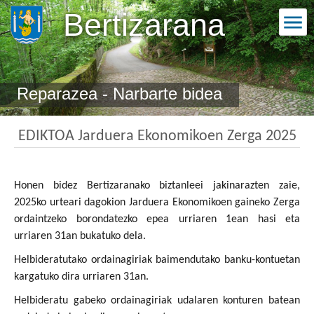
Bertizarana
Reparazea - Narbarte bidea
EDIKTOA Jarduera Ekonomikoen Zerga 2025
Honen bidez Bertizaranako biztanleei jakinarazten zaie,
2025ko urteari dagokion Jarduera Ekonomikoen gaineko Zerga
ordaintzeko borondatezko epea urriaren 1ean hasi eta
urriaren 31an bukatuko dela.
Helbideratutako ordainagiriak baimendutako banku-kontuetan
kargatuko dira urriaren 31an.
Helbideratu gabeko ordainagiriak udalaren konturen batean