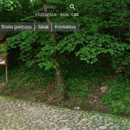
Hizkuntza:
eus
cas
Bisita gaitzazu
Jaiak
Kontaktua