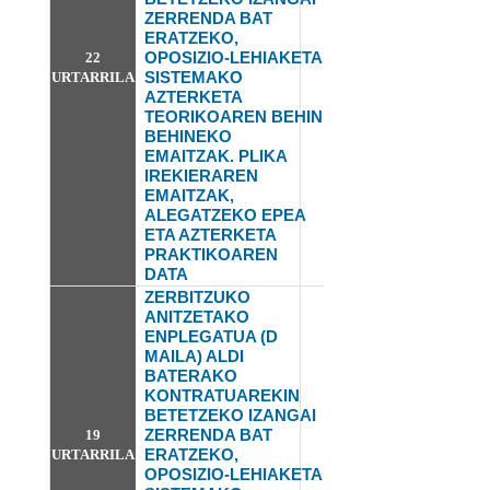
ZERRENDA BAT
ERATZEKO,
OPOSIZIO-LEHIAKETA
22
SISTEMAKO
URTARRILA
AZTERKETA
TEORIKOAREN BEHIN
BEHINEKO
EMAITZAK. PLIKA
IREKIERAREN
EMAITZAK,
ALEGATZEKO EPEA
ETA AZTERKETA
PRAKTIKOAREN
DATA
ZERBITZUKO
ANITZETAKO
ENPLEGATUA (D
MAILA) ALDI
BATERAKO
KONTRATUAREKIN
BETETZEKO IZANGAI
ZERRENDA BAT
19
ERATZEKO,
URTARRILA
OPOSIZIO-LEHIAKETA