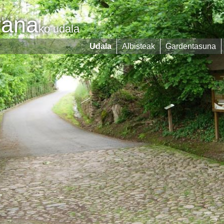
rana
ko udala
Udala
Albisteak
Gardentasuna