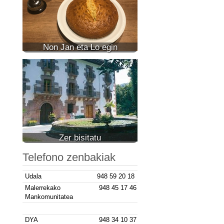
Non Jan eta Lo egin
Zer bisitatu
Telefono zenbakiak
Udala
948 59 20 18
Malerrekako
948 45 17 46
Mankomunitatea
DYA
948 34 10 37