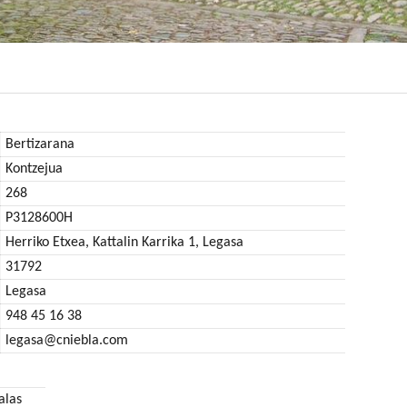
Bertizarana
Kontzejua
268
P3128600H
Herriko Etxea, Kattalin Karrika 1, Legasa
31792
Legasa
948 45 16 38
legasa@cniebla.com
alas