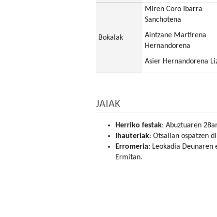
Miren Coro Ibarra
Sanchotena
Aintzane Martirena
Bokalak
Hernandorena
Asier Hernandorena Li
JAIAK
Herriko festak
: Abuztuaren 28a
Ihauteriak
: Otsailan ospatzen di
Erromeria:
Leokadia Deunaren e
Ermitan.