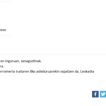
zaso
ren inguruan, sanagustinak.
ra.
rromeria irailaren 8ko asteburuarekin ospatzen da, Leokadia