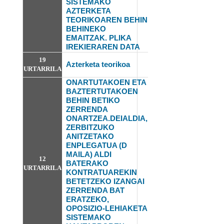
SISTEMAKO
AZTERKETA
TEORIKOAREN BEHIN
BEHINEKO
EMAITZAK. PLIKA
IREKIERAREN DATA
19
Azterketa teorikoa
URTARRILA
ONARTUTAKOEN ETA
BAZTERTUTAKOEN
BEHIN BETIKO
ZERRENDA
ONARTZEA.DEIALDIA,
ZERBITZUKO
ANITZETAKO
ENPLEGATUA (D
MAILA) ALDI
12
BATERAKO
URTARRILA
KONTRATUAREKIN
BETETZEKO IZANGAI
ZERRENDA BAT
ERATZEKO,
OPOSIZIO-LEHIAKETA
SISTEMAKO