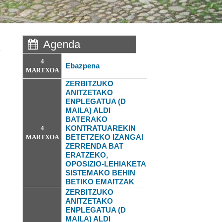
Agenda
4
Ebazpena
MARTXOA
ZERBITZUKO
ANITZETAKO
ENPLEGATUA (D
MAILA) ALDI
BATERAKO
KONTRATUAREKIN
4
BETETZEKO IZANGAI
MARTXOA
ZERRENDA BAT
ERATZEKO,
OPOSIZIO-LEHIAKETA
SISTEMAKO
BEHIN
BETIKO EMAITZAK
ZERBITZUKO
ANITZETAKO
ENPLEGATUA (D
MAILA) ALDI