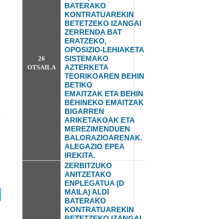
BATERAKO
KONTRATUAREKIN
BETETZEKO IZANGAI
ZERRENDA BAT
ERATZEKO,
OPOSIZIO-LEHIAKETA
SISTEMAKO
26
AZTERKETA
OTSAILA
TEORIKOAREN BEHIN
BETIKO
EMAITZAK
ETA BEHIN
BEHINEKO EMAITZAK
BIGARREN
ARIKETAKOAK ETA
MEREZIMENDUEN
BALORAZIOARENAK.
ALEGAZIO EPEA
IREKITA.
ZERBITZUKO
ANITZETAKO
ENPLEGATUA (D
MAILA) ALDI
BATERAKO
KONTRATUAREKIN
BETETZEKO IZANGAI