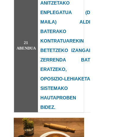
ANITZETAKO
ENPLEGATUA (D
MAILA) ALDI
BATERAKO
KONTRATUAREKIN
21
ABENDUA
BETETZEKO IZANGAI
ZERRENDA BAT
ERATZEKO,
OPOSIZIO-LEHIAKETA
SISTEMAKO
HAUTAPROBEN
BIDEZ.