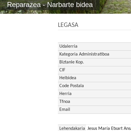
Reparazea - Narbarte bidea
LEGASA
Udalerria
Kategoria Administratiboa
Biztanle Kop.
CIF
Helbidea
Code Postala
Herria
Tfnoa
Email
Lehendakaria
Jesus María Etxart Ans