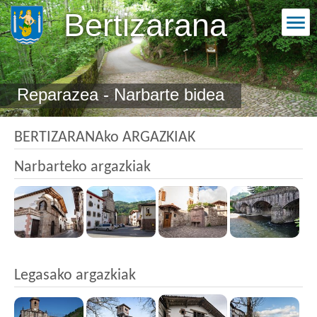
Bertizarana
Reparazea - Narbarte bidea
BERTIZARANAko ARGAZKIAK
Narbarteko argazkiak
Legasako argazkiak