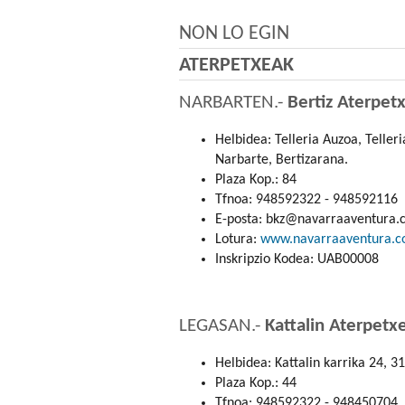
NON LO EGIN
ATERPETXEAK
NARBARTEN.-
Bertiz Aterpetx
Helbidea: Telleria Auzoa, Teller
Narbarte, Bertizarana.
Plaza Kop.: 84
Tfnoa: 948592322 - 948592116
E-posta: bkz@navarraaventura
Lotura:
www.navarraaventura.
Inskripzio Kodea: UAB00008
LEGASAN.-
Kattalin Aterpetx
Helbidea: Kattalin karrika 24, 3
Plaza Kop.: 44
Tfnoa: 948592322 - 948450704