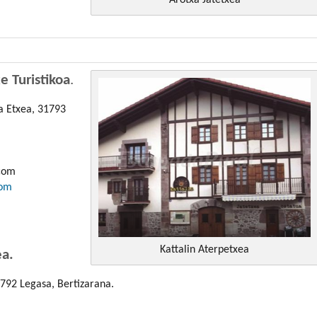
e Turistikoa
.
ia Etxea, 31793
.com
com
Kattalin Aterpetxea
ea.
1792 Legasa, Bertizarana.