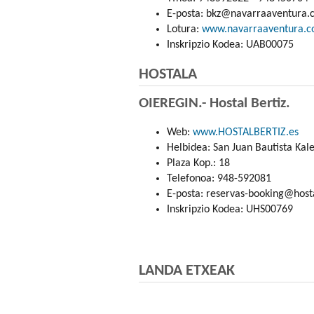
E-posta: bkz@navarraaventura
Lotura:
www.navarraaventura.
Inskripzio Kodea: UAB00075
HOSTALA
OIEREGIN.- Hostal Bertiz.
Web:
www.HOSTALBERTIZ.es
Helbidea: San Juan Bautista Kal
Plaza Kop.: 18
Telefonoa: 948-592081
E-posta: reservas-booking@hosta
Inskripzio Kodea: UHS00769
LANDA ETXEAK