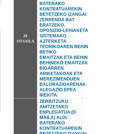
BATERAKO
KONTRATUAREKIN
BETETZEKO IZANGAI
ZERRENDA BAT
ERATZEKO,
OPOSIZIO-LEHIAKETA
SISTEMAKO
26
AZTERKETA
OTSAILA
TEORIKOAREN BEHIN
BETIKO
EMAITZAK
ETA BEHIN
BEHINEKO EMAITZAK
BIGARREN
ARIKETAKOAK ETA
MEREZIMENDUEN
BALORAZIOARENAK.
ALEGAZIO EPEA
IREKITA.
ZERBITZUKO
ANITZETAKO
ENPLEGATUA (D
MAILA) ALDI
BATERAKO
KONTRATUAREKIN
BETETZEKO IZANGAI