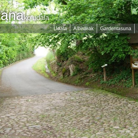
rana
ko udala
Udala
Albisteak
Gardentasuna