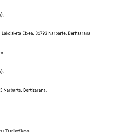
).
 Lakoizketa Etxea, 31793 Narbarte, Bertizarana.
om
).
93 Narbarte, Bertizarana.
 Turistikoa.