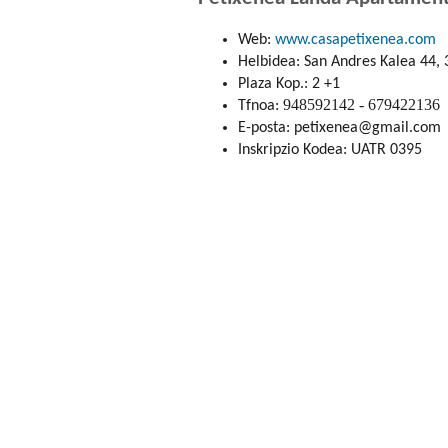
Web:
www.casapetixenea.com
Helbidea: San Andres Kalea 44, 
Plaza Kop.: 2 +1
948592142 - 679422136
Tfnoa:
E-posta: petixenea@gmail.com
Inskripzio Kodea: UATR 0395