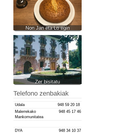
Non Jan eta Lo egin
Zer bisitatu
Telefono zenbakiak
Udala
948 59 20 18
Malerrekako
948 45 17 46
Mankomunitatea
DYA
948 34 10 37