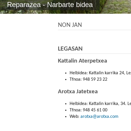
Reparazea - Narbarte bidea
NON JAN
LEGASAN
Kattalin Aterpetxea
Helbidea: Kattalin karrika 24, 
Tfnoa: 948 59 23 22
Arotxa Jatetxea
Helbidea: Kattalin karrika, 34. 
Tfnoa: 948 45 61 00
Web:
arotxa@arotxa.com