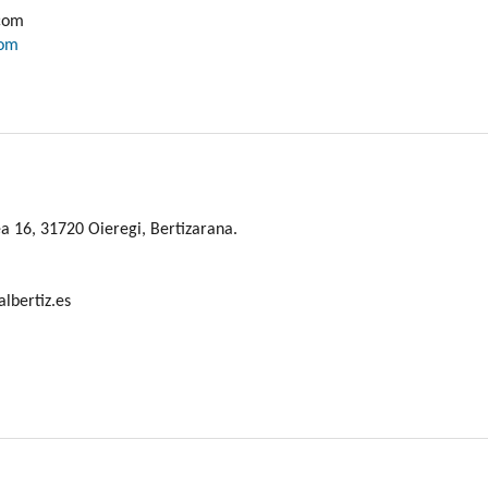
.com
com
ea 16, 31720 Oieregi, Bertizarana.
lbertiz.es