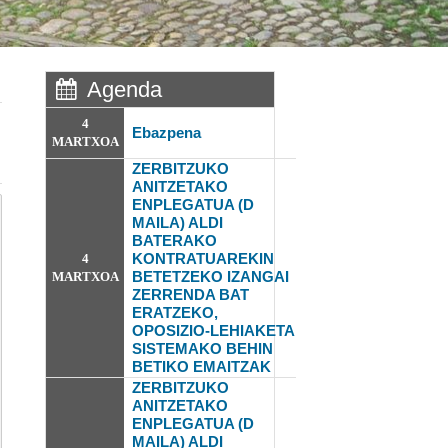
Agenda
4
Ebazpena
MARTXOA
ZERBITZUKO
ANITZETAKO
ENPLEGATUA (D
MAILA) ALDI
BATERAKO
KONTRATUAREKIN
4
BETETZEKO IZANGAI
MARTXOA
ZERRENDA BAT
ERATZEKO,
OPOSIZIO-LEHIAKETA
SISTEMAKO
BEHIN
BETIKO EMAITZAK
ZERBITZUKO
ANITZETAKO
ENPLEGATUA (D
MAILA) ALDI