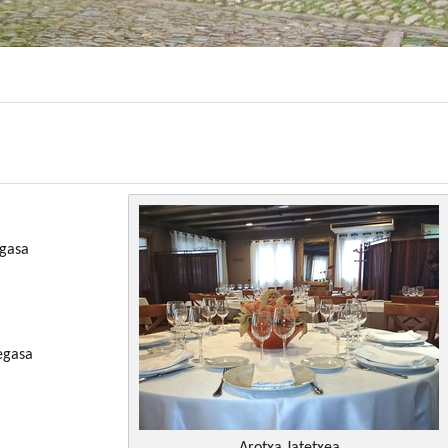
Legasa
Legasa
Arotxa Jatetxea