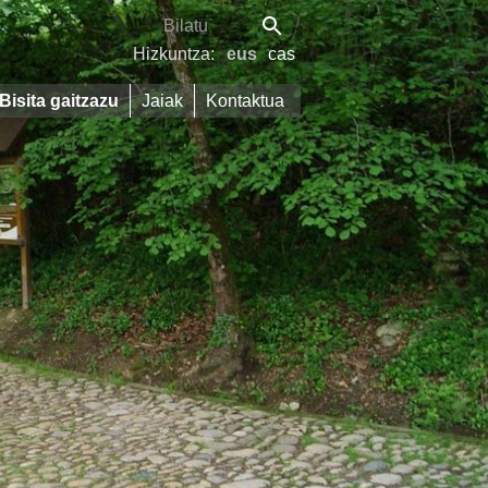
Hizkuntza:
eus
cas
Bisita gaitzazu
Jaiak
Kontaktua