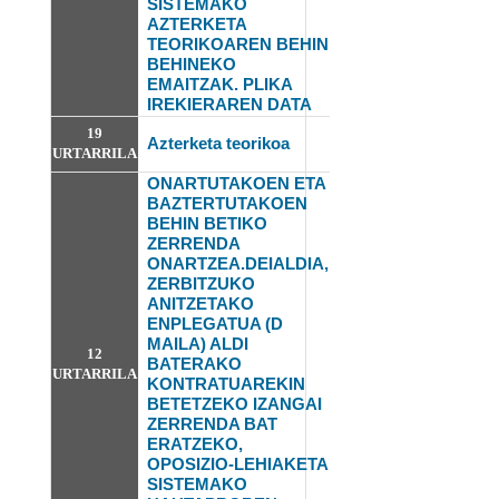
SISTEMAKO
AZTERKETA
TEORIKOAREN BEHIN
BEHINEKO
EMAITZAK. PLIKA
IREKIERAREN DATA
19
Azterketa teorikoa
URTARRILA
ONARTUTAKOEN ETA
BAZTERTUTAKOEN
BEHIN BETIKO
ZERRENDA
ONARTZEA.DEIALDIA,
ZERBITZUKO
ANITZETAKO
ENPLEGATUA (D
MAILA) ALDI
12
BATERAKO
URTARRILA
KONTRATUAREKIN
BETETZEKO IZANGAI
ZERRENDA BAT
ERATZEKO,
OPOSIZIO-LEHIAKETA
SISTEMAKO