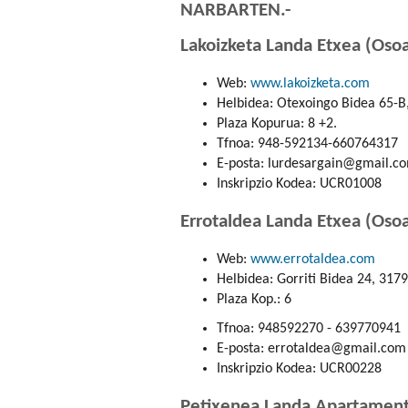
NARBARTEN.-
Lakoizketa Landa Etxea (Osoa
Web:
www.lakoizketa.com
Helbidea: Otexoingo Bidea 65-B,
Plaza Kopurua: 8 +2.
Tfnoa: 948-592134-660764317
E-posta: lurdesargain@gmail.c
Inskripzio Kodea: UCR01008
Errotaldea Landa Etxea (Osoa
Web:
www.errotaldea.com
Helbidea: Gorriti Bidea 24, 317
Plaza Kop.: 6
Tfnoa: 948592270 - 639770941
E-posta: errotaldea@gmail.com
Inskripzio Kodea: UCR00228
Petixenea Landa Apartamentu