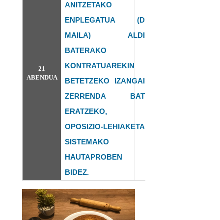
ANITZETAKO
ENPLEGATUA (D
MAILA) ALDI
BATERAKO
KONTRATUAREKIN
21
ABENDUA
BETETZEKO IZANGAI
ZERRENDA BAT
ERATZEKO,
OPOSIZIO-LEHIAKETA
SISTEMAKO
HAUTAPROBEN
BIDEZ.