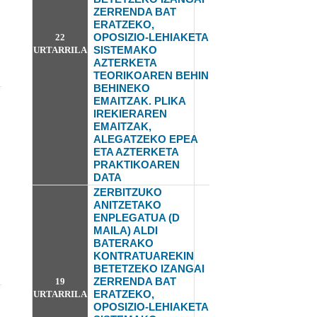
ZERRENDA BAT
ERATZEKO,
OPOSIZIO-LEHIAKETA
22
SISTEMAKO
URTARRILA
AZTERKETA
TEORIKOAREN BEHIN
BEHINEKO
EMAITZAK. PLIKA
IREKIERAREN
EMAITZAK,
ALEGATZEKO EPEA
ETA AZTERKETA
PRAKTIKOAREN
DATA
ZERBITZUKO
ANITZETAKO
ENPLEGATUA (D
MAILA) ALDI
BATERAKO
KONTRATUAREKIN
BETETZEKO IZANGAI
ZERRENDA BAT
19
ERATZEKO,
URTARRILA
OPOSIZIO-LEHIAKETA