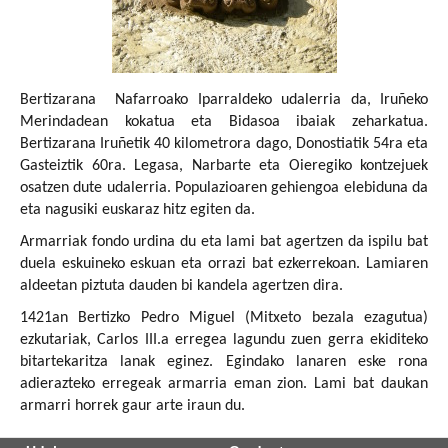
Bertizarana Nafarroako Iparraldeko udalerria da, Iruñeko
Merindadean kokatua eta Bidasoa ibaiak zeharkatua.
Bertizarana Iruñetik 40 kilometrora dago, Donostiatik 54ra eta
Gasteiztik 60ra. Legasa, Narbarte eta Oieregiko kontzejuek
osatzen dute udalerria. Populazioaren gehiengoa elebiduna da
eta nagusiki euskaraz hitz egiten da.
Armarriak fondo urdina du eta lami bat agertzen da ispilu bat
duela eskuineko eskuan eta orrazi bat ezkerrekoan. Lamiaren
aldeetan piztuta dauden bi kandela agertzen dira.
1421an Bertizko Pedro Miguel (Mitxeto bezala ezagutua)
ezkutariak, Carlos III.a erregea lagundu zuen gerra ekiditeko
bitartekaritza lanak eginez. Egindako lanaren eske rona
adierazteko erregeak armarria eman zion. Lami bat daukan
armarri horrek gaur arte iraun du.