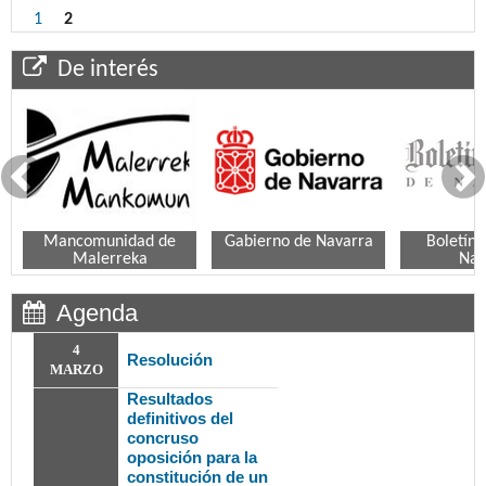
1
2
De interés
Mancomunidad de
Gabierno de Navarra
Boletín 
Malerreka
Nav
Agenda
4
Resolución
MARZO
Resultados
definitivos del
concruso
oposición para la
constitución de un