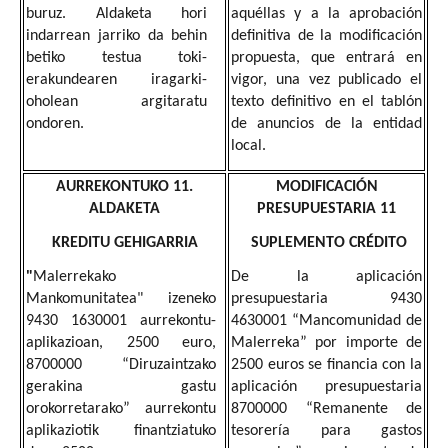
buruz. Aldaketa hori
aquéllas y a la aprobación
indarrean jarriko da behin
definitiva de la modificación
betiko testua toki-
propuesta, que entrará en
erakundearen iragarki-
vigor, una vez publicado el
oholean argitaratu
texto definitivo en el tablón
ondoren.
de anuncios de la entidad
local.
AURREKONTUKO 11.
MODIFICACIÓN
ALDAKETA
PRESUPUESTARIA 11
KREDITU GEHIGARRIA
SUPLEMENTO CRÉDITO
"
Malerrekako
De la aplicación
Mankomunitatea" izeneko
presupuestaria 9430
9430 1630001 aurrekontu-
4630001 “Mancomunidad de
aplikazioan, 2500 euro,
Malerreka” por importe de
8700000 “Diruzaintzako
2500 euros se financia con la
gerakina gastu
aplicación presupuestaria
orokorretarako” aurrekontu
8700000 “Remanente de
aplikaziotik finantziatuko
tesorería para gastos