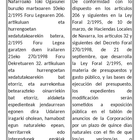
Nafarroako Toki Ogasunei
De conformidad con lo
buruzko martxoaren 10eko
dispuesto en los artículos
2/1995 Foru Legearen 206.
206 y siguientes en la Ley
artikuluan eta
Foral 2/1995, de 10 de
hurrengoetan
marzo, de Haciendas Locales
xedatutakoarekin batera,
de Navarra, los artículos 32 y
2/1995 Foru Legea
siguientes del Decreto Foral
garatzen duen irailaren
270/1998, de 21 de
21eko 270/1998 Foru
septiembre, que desarrolla
Dekretuaren 32. artikuluan
la Ley Foral 2/1995, en
eta hurrengoetan
materia de presupuestos y
xedatutakoarekin bat
gasto público, y las bases de
etorriz, eta aurrekontua
ejecución del presupuesto,
betearazteko oinarriekin
los expedientes de
bat etorriz, aldaketa
modificación serán
espedienteak jendaurrean
sometidos a exposición
egonen dira Udalaren
pública en el tablón de
iragarki oholean, hamabost
anuncios de la Corporación
egun naturaleko epean,
por un plazo de quince días
herritarrek edo
naturales con el fin de que
interesdunek egokiak
los/as vecinos/as o