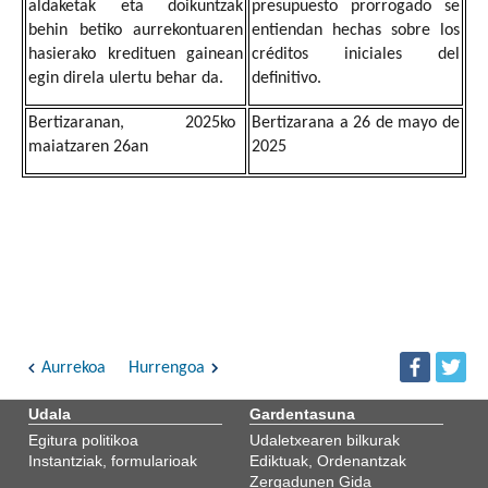
aldaketak eta doikuntzak
presupuesto prorrogado se
behin betiko aurrekontuaren
entiendan hechas sobre los
hasierako kredituen gainean
créditos iniciales del
egin direla ulertu behar da.
definitivo.
Bertizaranan, 2025ko
Bertizarana a 26 de mayo de
maiatzaren 26an
2025
Aurrekoa
Hurrengoa
Udala
Gardentasuna
Egitura politikoa
Udaletxearen bilkurak
Instantziak, formularioak
Ediktuak, Ordenantzak
Zergadunen Gida