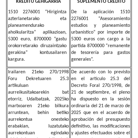
KREDITU GEHIGARRIA
SUPLEMENTO CRÉDITO
1510 2276001 “Hirigintza
De la aplicación 1510
azterlanetarako eta
2276001 “Asesoramiento
planeamendurako
estudios y planeamiento
aholkularitza” aplikazioan,
urbanístico” por importe de
5300 euro, 8700000 “gastu
5300 euros con cargo a la
orokorretarako diruzaintzako
partida 8700000 “remanente
gerakina” kontusailaren
de tesorería para gastos
kargura.
generales”.
Irailaren 21eko 270/1998
De acuerdo con lo previsto
Foru Dekretuaren 25.3
en el artículo 25.3 del
artikuluan
Decreto Foral 270/1998, de
aurreikusitakoarekin bat
21 de septiembre, el pleno
etorriz, Udalbatzak, 2025ko
ha dispuesto en la sesión
martxoaren 21eko bilkura
ordinaria del 21 de marzo de
arruntean, behin betiko
2025 que en el acuerdo de
aurrekontua onesteko
aprobación del presupuesto
erabakian, luzatutako
definitivo, las modificaciones
aurrekontuan egindako
y ajustes efectuados sobre el