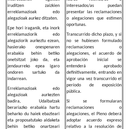
iruditzen zaizkien
interesados/as puedan
erreklamazioak edo
presentar las reclamaciones
alegazioak aurkez ditzaten.
o alegaciones que estimen
oportunas.
Epe hori iraganik, eta inork
erreklamaziorik edo
Transcurrido dicho plazo, y si
alegaziorik aurkeztu ezean,
no se hubiesen formulado
hasierako onespenaren
reclamaciones o
erabakia behin betiko
alegaciones, el acuerdo de
onetsitzat joko da, eta
aprobación inicial se
jendaurreko epea igaro
entenderá aprobado
ondoren sartuko da
definitivamente, entrando en
indarrean.
vigor una vez transcurrido el
período de exposición
Erreklamazioak edo
pública.
alegazioak aurkezten
badira, Udalbatzak
Si se formularan
berariazko erabakia hartu
reclamaciones o
beharko du haiek ebazteari
alegaciones, el Pleno deberá
eta proposatutako aldaketa
adoptar acuerdo expreso
behin betiko onartzeari
relativo a la resolución de