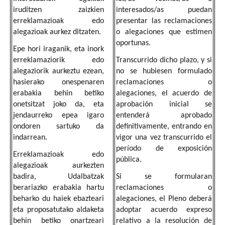
iruditzen zaizkien
interesados/as puedan
erreklamazioak edo
presentar las reclamaciones
alegazioak aurkez ditzaten.
o alegaciones que estimen
oportunas.
Epe hori iraganik, eta inork
erreklamaziorik edo
Transcurrido dicho plazo, y si
alegaziorik aurkeztu ezean,
no se hubiesen formulado
hasierako onespenaren
reclamaciones o
erabakia behin betiko
alegaciones, el acuerdo de
onetsitzat joko da, eta
aprobación inicial se
jendaurreko epea igaro
entenderá aprobado
ondoren sartuko da
definitivamente, entrando en
indarrean.
vigor una vez transcurrido el
período de exposición
Erreklamazioak edo
pública.
alegazioak aurkezten
badira, Udalbatzak
Si se formularan
berariazko erabakia hartu
reclamaciones o
beharko du haiek ebazteari
alegaciones, el Pleno deberá
eta proposatutako aldaketa
adoptar acuerdo expreso
behin betiko onartzeari
relativo a la resolución de