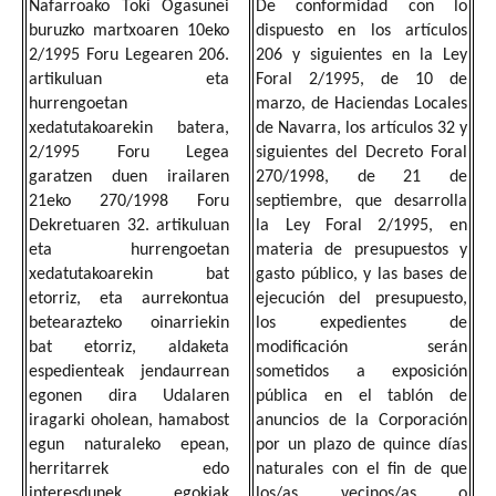
Nafarroako Toki Ogasunei
De conformidad con lo
buruzko martxoaren 10eko
dispuesto en los artículos
2/1995 Foru Legearen 206.
206 y siguientes en la Ley
artikuluan eta
Foral 2/1995, de 10 de
hurrengoetan
marzo, de Haciendas Locales
xedatutakoarekin batera,
de Navarra, los artículos 32 y
2/1995 Foru Legea
siguientes del Decreto Foral
garatzen duen irailaren
270/1998, de 21 de
21eko 270/1998 Foru
septiembre, que desarrolla
Dekretuaren 32. artikuluan
la Ley Foral 2/1995, en
eta hurrengoetan
materia de presupuestos y
xedatutakoarekin bat
gasto público, y las bases de
etorriz, eta aurrekontua
ejecución del presupuesto,
betearazteko oinarriekin
los expedientes de
bat etorriz, aldaketa
modificación serán
espedienteak jendaurrean
sometidos a exposición
egonen dira Udalaren
pública en el tablón de
iragarki oholean, hamabost
anuncios de la Corporación
egun naturaleko epean,
por un plazo de quince días
herritarrek edo
naturales con el fin de que
interesdunek egokiak
los/as vecinos/as o