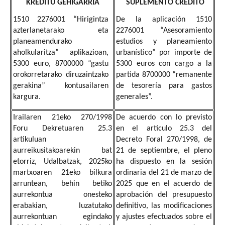
KREDITU GEHIGARRIA
SUPLEMENTO CRÉDITO
1510 2276001 “Hirigintza
De la aplicación 1510
azterlanetarako eta
2276001 “Asesoramiento
planeamendurako
estudios y planeamiento
aholkularitza” aplikazioan,
urbanístico” por importe de
5300 euro, 8700000 “gastu
5300 euros con cargo a la
orokorretarako diruzaintzako
partida 8700000 “remanente
gerakina” kontusailaren
de tesorería para gastos
kargura.
generales”.
Irailaren 21eko 270/1998
De acuerdo con lo previsto
Foru Dekretuaren 25.3
en el artículo 25.3 del
artikuluan
Decreto Foral 270/1998, de
aurreikusitakoarekin bat
21 de septiembre, el pleno
etorriz, Udalbatzak, 2025ko
ha dispuesto en la sesión
martxoaren 21eko bilkura
ordinaria del 21 de marzo de
arruntean, behin betiko
2025 que en el acuerdo de
aurrekontua onesteko
aprobación del presupuesto
erabakian, luzatutako
definitivo, las modificaciones
aurrekontuan egindako
y ajustes efectuados sobre el