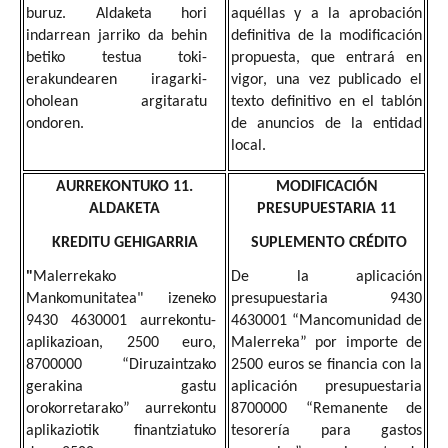
buruz. Aldaketa hori
aquéllas y a la aprobación
indarrean jarriko da behin
definitiva de la modificación
betiko testua toki-
propuesta, que entrará en
erakundearen iragarki-
vigor, una vez publicado el
oholean argitaratu
texto definitivo en el tablón
ondoren.
de anuncios de la entidad
local.
AURREKONTUKO 11.
MODIFICACIÓN
ALDAKETA
PRESUPUESTARIA 11
KREDITU GEHIGARRIA
SUPLEMENTO CRÉDITO
"
Malerrekako
De la aplicación
Mankomunitatea" izeneko
presupuestaria 9430
9430 4630001 aurrekontu-
4630001 “Mancomunidad de
aplikazioan, 2500 euro,
Malerreka” por importe de
8700000 “Diruzaintzako
2500 euros se financia con la
gerakina gastu
aplicación presupuestaria
orokorretarako” aurrekontu
8700000 “Remanente de
aplikaziotik finantziatuko
tesorería para gastos